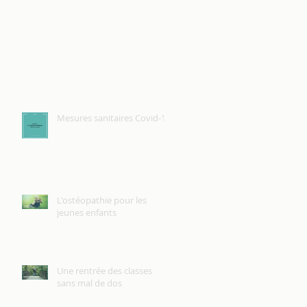
e
Mesures sanitaires Covid-19
L'ostéopathie pour les
jeunes enfants
Une rentrée des classes
sans mal de dos