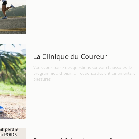
La Clinique du Coureur
Vous vous posez des questions sur vos chaussures, le
programme à choisir, la fréquence des entraînements, vo
blessures ..