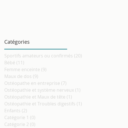
Catégories
Sportifs amateurs ou confirmés
(20)
20 posts
Bébé
(11)
11 posts
Femme enceinte
(9)
9 posts
Maux de dos
(9)
9 posts
Ostéopathe en entreprise
(7)
7 posts
Ostéopathie et système nerveux
(1)
1 post
Ostéopathie et Maux de tête
(1)
1 post
Ostéopathie et Troubles digestifs
(1)
1 post
Enfants
(2)
2 posts
Catégorie 1
(0)
0 post
Catégorie 2
(0)
0 post