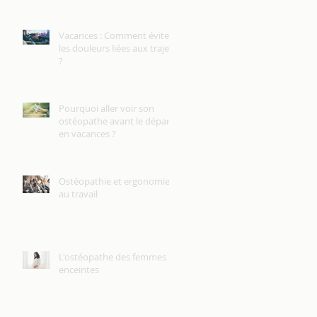
Vacances : Comment éviter
les douleurs liées aux trajets
?
Pourquoi aller voir son
ostéopathe avant le départ
en vacances ?
Ostéopathie et ergonomie
au travail
L'ostéopathe des femmes
enceintes