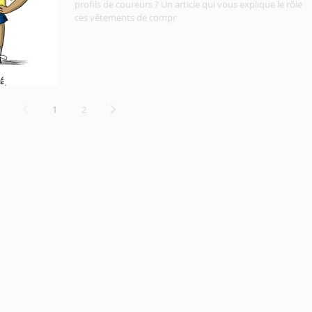
profils de coureurs ? Un article qui vous explique le rôle d
ces vêtements de compr
1
2