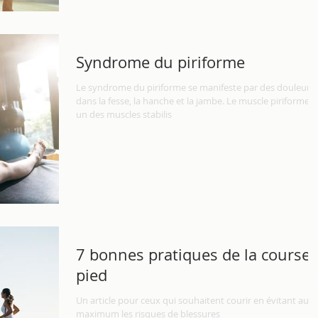
Syndrome du piriforme
Le syndrome du piriforme se manifeste par des douleurs
dans la fesse, la hanche et la jambe. Le muscle piriforme e
un des muscles stabilis
7 bonnes pratiques de la course 
pied
Un article pour ceux qui souhaitent courir en évitant au
maximum les risques de blessures