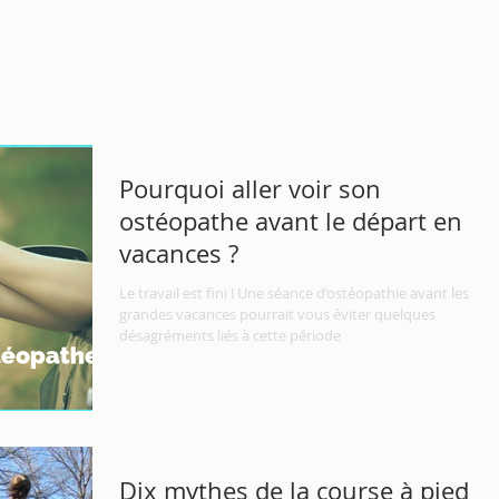
Pourquoi aller voir son
ostéopathe avant le départ en
vacances ?
Le travail est fini ! Une séance d’ostéopathie avant les
grandes vacances pourrait vous éviter quelques
désagréments liés à cette période
Dix mythes de la course à pied