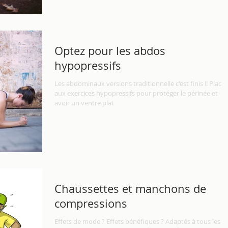
Optez pour les abdos
hypopressifs
Les abdominaux versions traditionnelle c'est finis !! Place
aux exercices hypopressifs pour protéger le périnée et
avoir un ventre plat
Chaussettes et manchons de
compressions
Effets de mode ? Effets bénéfiques ? Adaptés à tous les