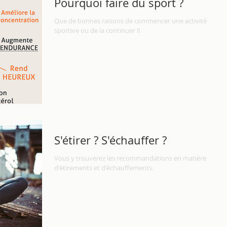
Pourquoi faire du sport ?
Que de bonnes raisons de commencer une activité
sportive ou de la continuer !!
S'étirer ? S'échauffer ?
Vous y trouverez les recommandations en matière
d'étirements et d'échauffements.