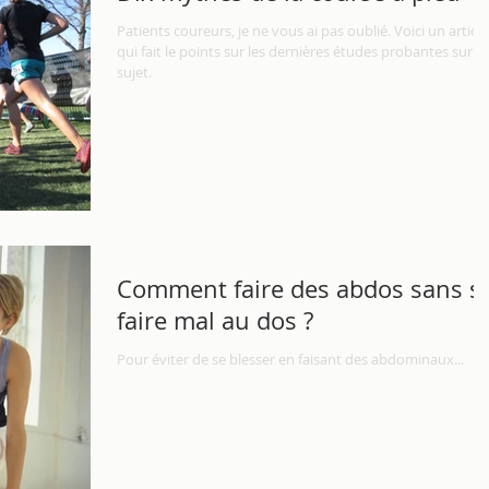
Patients coureurs, je ne vous ai pas oublié. Voici un article
qui fait le points sur les dernières études probantes sur le
sujet.
Comment faire des abdos sans s
faire mal au dos ?
Pour éviter de se blesser en faisant des abdominaux...