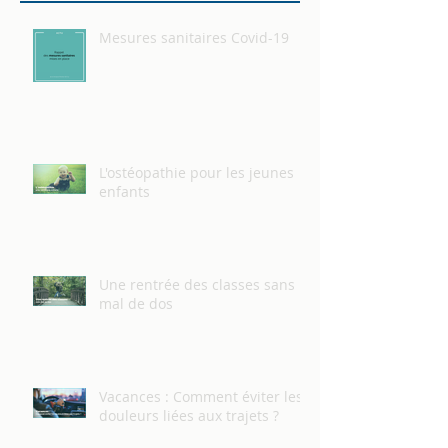
Mesures sanitaires Covid-19
L'ostéopathie pour les jeunes
enfants
Une rentrée des classes sans
mal de dos
Vacances : Comment éviter les
douleurs liées aux trajets ?