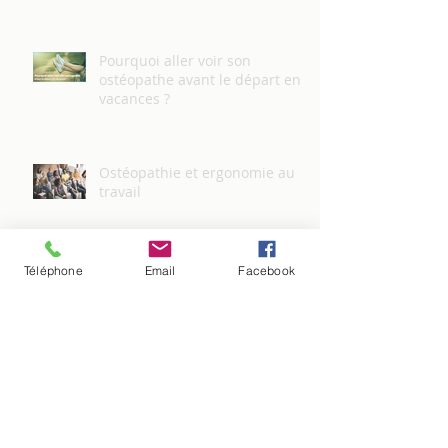
Pourquoi aller voir son
ostéopathe avant le départ en
vacances ?
Ostéopathie et ergonomie au
travail
Téléphone
Email
Facebook
L'ostéopathe des femmes
enceintes
L'ostéopathie pour la maman et
le bébé