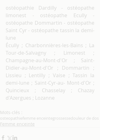
ostéopathie Dardilly - ostéopathe 
limonest - ostéopathe Ecully - 
ostéopathe Dommartin - ostéopathe 
Saint Cyr - ostéopathe tassin la demi-
lune
Écully ; Charbonnières-les-Bains ; La 
Tour-de-Salvagny ; Limonest ; 
Champagne-au-Mont-d'Or ; Saint-
Didier-au-Mont-d'Or ; Dommartin ; 
Lissieu ; Lentilly ; Vaise ; Tassin la 
demi-lune ; Saint-Cyr-au- Mont-d'Or ; 
Quincieux ; Chasselay ; Chazay 
d'Azergues ; Lozanne
Mots-clés :
osteopathie
femme enceinte
grossesse
douleur de dos
Femme enceinte