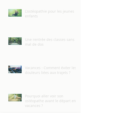
L'ostéopathie pour les jeunes
enfants
Une rentrée des classes sans
mal de dos
Vacances : Comment éviter les
douleurs liées aux trajets ?
Pourquoi aller voir son
ostéopathe avant le départ en
vacances ?