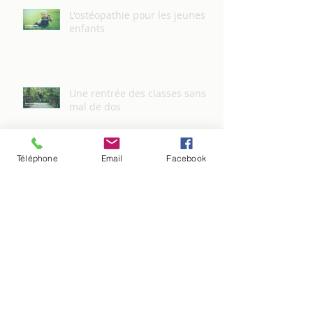
L'ostéopathie pour les jeunes
enfants
Une rentrée des classes sans
mal de dos
Téléphone
Email
Facebook
Vacances : Comment éviter les
douleurs liées aux trajets ?
Pourquoi aller voir son
ostéopathe avant le départ en
vacances ?