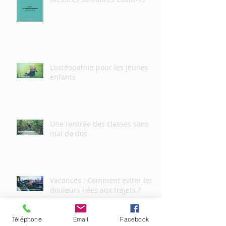
L'ostéopathie pour les jeunes
enfants
Une rentrée des classes sans
mal de dos
Vacances : Comment éviter les
douleurs liées aux trajets ?
Téléphone
Email
Facebook