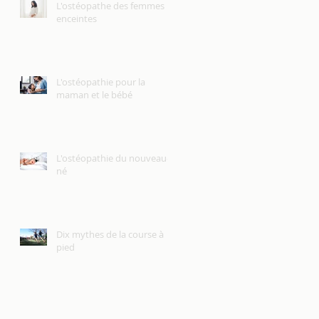
L'ostéopathe des femmes
enceintes
L'ostéopathie pour la
maman et le bébé
L'ostéopathie du nouveau-
né
Dix mythes de la course à
pied