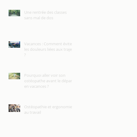
Une rentrée des classes
sans mal de dos
Vacances : Comment éviter
les douleurs liées aux trajets
?
Pourquoi aller voir son
ostéopathe avant le départ
en vacances ?
Ostéopathie et ergonomie
au travail