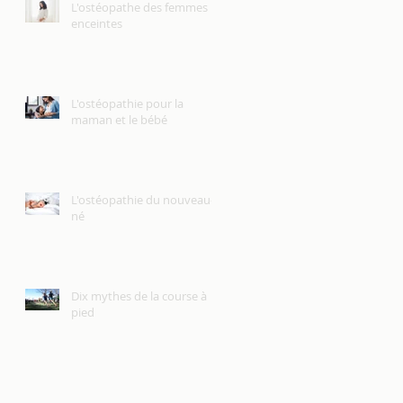
L'ostéopathe des femmes
enceintes
L'ostéopathie pour la
maman et le bébé
L'ostéopathie du nouveau-
né
Dix mythes de la course à
pied