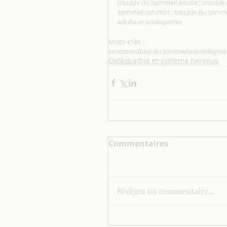
trouble du sommeil adulte ; trouble 
sommeil solution ; trouble du somme
adulte et ostéopathie 
Mots-clés :
stress
troubles du sommeil
anxiété
syst
Ostéopathie et système nerveux
Commentaires
Rédigez un commentaire...