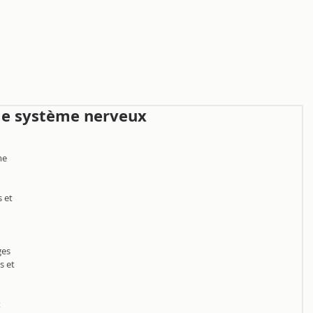
 le système nerveux
me 
 et 
es 
s et 
 