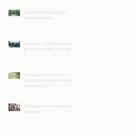
Une rentrée des classes
sans mal de dos
Vacances : Comment éviter
les douleurs liées aux trajets
?
Pourquoi aller voir son
ostéopathe avant le départ
en vacances ?
Ostéopathie et ergonomie
au travail