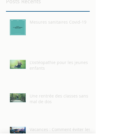
Posts Récents
Mesures sanitaires Covid-19
L'ostéopathie pour les jeunes
enfants
Une rentrée des classes sans
mal de dos
Vacances : Comment éviter les