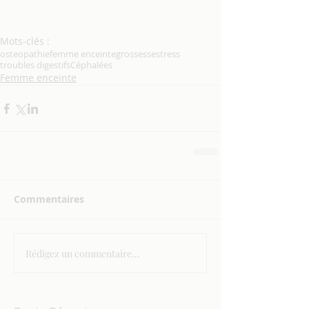
Mots-clés :
osteopathie
femme enceinte
grossesse
stress
troubles digestifs
Céphalées
Femme enceinte
Commentaires
Rédigez un commentaire...