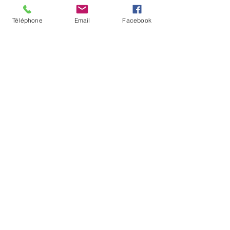
douleurs liées aux trajets ?
Téléphone
Email
Facebook
Pourquoi aller voir son
ostéopathe avant le départ en
vacances ?
Ostéopathie et ergonomie au
travail
L'ostéopathe des femmes
enceintes
L'ostéopathie pour la maman et