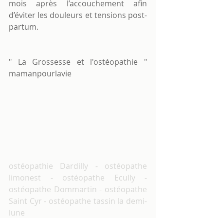
mois après l’accouchement afin 
d’éviter les douleurs et tensions post-
partum. 
" 
La Grossesse et l'ostéopathie
 " 
mamanpourlavie
ostéopathie Dardilly - ostéopathe 
limonest - ostéopathe Ecully - 
ostéopathe Dommartin - ostéopathe 
Saint Cyr - ostéopathe tassin la demi-
lune