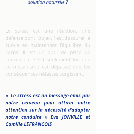
solution naturelle ?
Le stress est une réaction, une 
défense dont l’objectif est d’assurer la 
survie en maintenant l’équilibre du 
corps. Il est un outil de prise de 
conscience. C’est seulement lorsque 
ce mécanisme est dépassé que les 
conséquences néfastes surgissent.
«  Le stress est un message émis par 
notre cerveau pour attirer notre 
attention sur la nécessité d’adapter 
notre conduite » Eva JONVILLE et 
Camille LEFRANCOIS