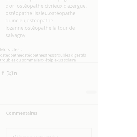
d’or, ostéopathe civrieux d’azergue, 
ostéopathe lissieu,ostéopathe 
quincieu,ostéopathe 
lozanne,ostéopathe la tour de 
salvagny
Mots-clés :
osteopathie
ostéopathie
stress
troubles digestifs
troubles du sommeil
anxiété
plexus solaire
Commentaires