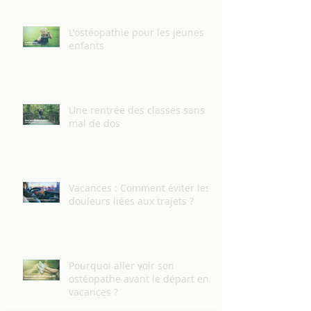
L'ostéopathie pour les jeunes
enfants
Une rentrée des classes sans
mal de dos
Vacances : Comment éviter les
douleurs liées aux trajets ?
Pourquoi aller voir son
ostéopathe avant le départ en
vacances ?