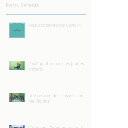
Posts Récents
Mesures sanitaires Covid-19
L'ostéopathie pour les jeunes
enfants
Une rentrée des classes sans
mal de dos
Vacances : Comment éviter les