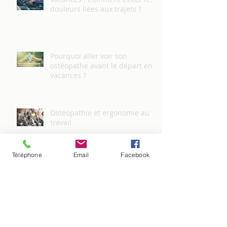
douleurs liées aux trajets ?
Pourquoi aller voir son
ostéopathe avant le départ en
vacances ?
Ostéopathie et ergonomie au
travail
Téléphone
Email
Facebook
L'ostéopathe des femmes
enceintes